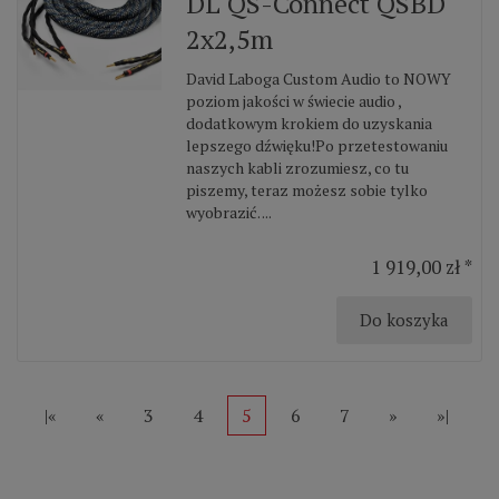
DL QS-Connect QSBD
2x2,5m
David Laboga Custom Audio to NOWY
poziom jakości w świecie audio ,
dodatkowym krokiem do uzyskania
lepszego dźwięku!Po przetestowaniu
naszych kabli zrozumiesz, co tu
piszemy, teraz możesz sobie tylko
wyobrazić. ...
1 919,00 zł *
Do koszyka
|«
«
3
4
5
6
7
»
»|