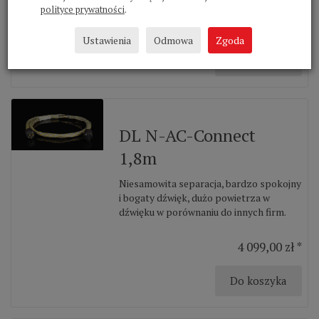
polityce prywatności
.
2 359,00 zł *
Ustawienia
Odmowa
Zgoda
Do koszyka
DL N-AC-Connect
1,8m
Niesamowita separacja, bardzo spokojny
i bogaty dźwięk, dużo powietrza w
dźwięku w porównaniu do innych firm.
4 099,00 zł *
Do koszyka