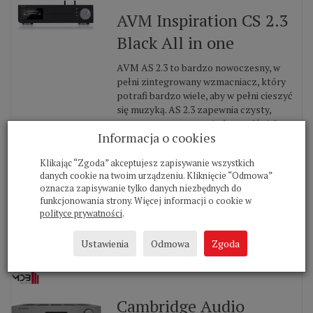
AVM Inspiration CS 2.3
Black All in one
AVM AS 2.3 to bardzo nowoczesny, w
pełni zintegrowany wzmacniacz, który
potrafi bardzo wiele, aby w pełni cieszyć
się muzyką. AS 2.3 zapewnia czysty,
mocny, przestrzenny i płynny dźwięk
Informacja o cookies
zarównow formatach analogowych, jak i
cyfrowych, jest bardzo intuicyjny w
Klikając “Zgoda” akceptujesz zapisywanie wszystkich
obsłudze i perfekcyjnie wykonany....
danych cookie na twoim urządzeniu. Kliknięcie “Odmowa”
oznacza zapisywanie tylko danych niezbędnych do
26 990,00 zł *
funkcjonowania strony. Więcej informacji o cookie w
polityce prywatności
.
Do koszyka
Ustawienia
Odmowa
Zgoda
Cambridge Audio