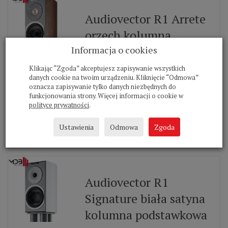
Audiovector R1 Arrete
orzech kolumna
podstawkowa
Informacja o cookies
Klikając “Zgoda” akceptujesz zapisywanie wszystkich
R1 to podstawkowy model wchodzący w
danych cookie na twoim urządzeniu. Kliknięcie “Odmowa”
skład bestsellerowej serii R.
oznacza zapisywanie tylko danych niezbędnych do
funkcjonowania strony. Więcej informacji o cookie w
14 995,00 zł *
polityce prywatności
.
Ustawienia
Odmowa
Zgoda
Do koszyka
Audiovector R1
Signature biała satyna
kolumna podstawkowa