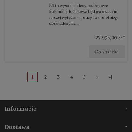
R3 to wysokiej klasy podłogowa
kolumna głośnikowa będąca owocem
naszej wytężonej pracy i wieloletniego
doświadczenia....
27 995,00 zł *
Do koszyka
1
2
3
4
5
»
»|
Informacje
Dostawa