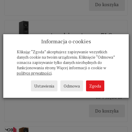
Do koszyka
Amphion Argon 7LS
Informacja o cookies
czarny kolumna
Klikając “Zgoda” akceptujesz zapisywanie wszystkich
podłogowa
danych cookie na twoim urządzeniu. Kliknięcie “Odmowa”
oznacza zapisywanie tylko danych niezbędnych do
Model Argon 7LS zastępuje bardzo
funkcjonowania strony. Więcej informacji o cookie w
dobrze znaną konstrukcję, Argon 7L, i
polityce prywatności
.
dzięki nowym udoskonaleniom zapewnia
jeszcze wyższą jakość dźwięku....
Ustawienia
Odmowa
Zgoda
13 795,00 zł *
Do koszyka