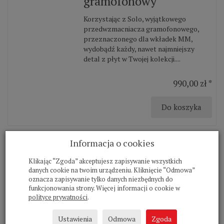
gramofonowy
Korzystając z Solo, wyjątkowego
przedwzmacniacza gramofonowego,
przeznaczonego dla wkładek MM,
wydobądź każdy, nawet najmniejszy
detal z płyt w Twojej kolekcji....
990,00 zł *
Do koszyka
Informacja o cookies
Cyrus 40 PPA
Klikając “Zgoda” akceptujesz zapisywanie wszystkich
danych cookie na twoim urządzeniu. Kliknięcie “Odmowa”
przedwzmacniacz
oznacza zapisywanie tylko danych niezbędnych do
gramofonowy
funkcjonowania strony. Więcej informacji o cookie w
polityce prywatności
.
Cyrus projektuje i buduje
Ustawienia
Odmowa
Zgoda
przedwzmacniacze gramofonowe w