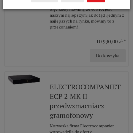
Wielkiej Brytanii już od dłuższego czasu,
więc kiedy mówimy, że 40 PPA jest
naszym najlepszym jak dotąd i jednym z
najlepszych na rynku, mówimy to z
przekonaniem!...
10 990,00 zł *
Do koszyka
ELECTROCOMPANIET
ECP 2 MK II
przedwzmacniacz
gramofonowy
Norweska firma Electrocompaniet
wprowadziła do oferty