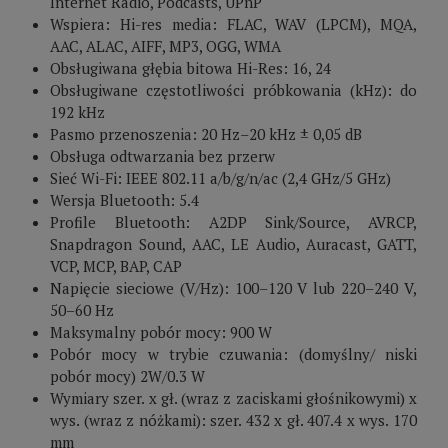
Internet Radio, Podcasts, UPnP
Wspiera: Hi-res media: FLAC, WAV (LPCM), MQA,
AAC, ALAC, AIFF, MP3, OGG, WMA
Obsługiwana głębia bitowa Hi-Res: 16, 24
Obsługiwane częstotliwości próbkowania (kHz): do
192 kHz
Pasmo przenoszenia: 20 Hz–20 kHz ± 0,05 dB
Obsługa odtwarzania bez przerw
Sieć Wi-Fi: IEEE 802.11 a/b/g/n/ac (2,4 GHz/5 GHz)
Wersja Bluetooth: 5.4
Profile Bluetooth: A2DP Sink/Source, AVRCP,
Snapdragon Sound, AAC, LE Audio, Auracast, GATT,
VCP, MCP, BAP, CAP
Napięcie sieciowe (V/Hz): 100–120 V lub 220–240 V,
50–60 Hz
Maksymalny pobór mocy: 900 W
Pobór mocy w trybie czuwania: (domyślny/ niski
pobór mocy) 2W/0.3 W
Wymiary szer. x gł. (wraz z zaciskami głośnikowymi) x
wys. (wraz z nóżkami): szer. 432 x gł. 407.4 x wys. 170
mm