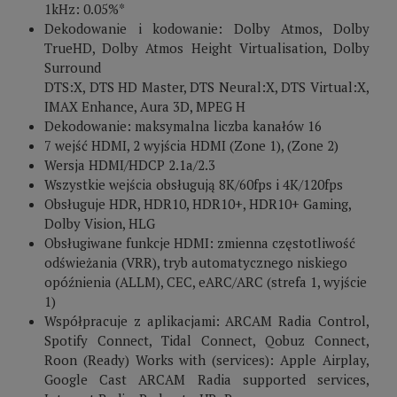
1kHz: 0.05%*
Dekodowanie i kodowanie: Dolby Atmos, Dolby
TrueHD, Dolby Atmos Height Virtualisation, Dolby
Surround
DTS:X, DTS HD Master, DTS Neural:X, DTS Virtual:X,
IMAX Enhance, Aura 3D, MPEG H
Dekodowanie: maksymalna liczba kanałów 16
7 wejść HDMI, 2 wyjścia HDMI (Zone 1), (Zone 2)
Wersja HDMI/HDCP 2.1a/2.3
Wszystkie wejścia obsługują 8K/60fps i 4K/120fps
Obsługuje HDR, HDR10, HDR10+, HDR10+ Gaming,
Dolby Vision, HLG
Obsługiwane funkcje HDMI: zmienna częstotliwość
odświeżania (VRR), tryb automatycznego niskiego
opóźnienia (ALLM), CEC, eARC/ARC (strefa 1, wyjście
1)
Współpracuje z aplikacjami: ARCAM Radia Control,
Spotify Connect, Tidal Connect, Qobuz Connect,
Roon (Ready) Works with (services): Apple Airplay,
Google Cast ARCAM Radia supported services,