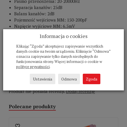
Pasmo przenoszenia: 20-20000Hz
Separacja kanałów: 25dB
Balans kanałów: 2dB
Pojemność wejściowa MM: 150-200pF
Napięcie wyjściowe MM: 6.5mV
Rezystancja: 47kOhm
Informacja o cookies
Rezystancja wewnętrzna 660 Ohm
Indukcyjność wewnętrzna: 570 mH
Klikając “Zgoda” akceptujesz zapisywanie wszystkich
Waga: 6.3g
danych cookie na twoim urządzeniu. Kliknięcie “Odmowa”
oznacza zapisywanie tylko danych niezbędnych do
Informacje o bezpieczeństwie produktu
funkcjonowania strony. Więcej informacji o cookie w
Informacje o producencie
polityce prywatności
.
Recenzje
Ustawienia
Odmowa
Zgoda
Produkt nie posiada recenzji.
Dodaj recenzję
Polecane produkty