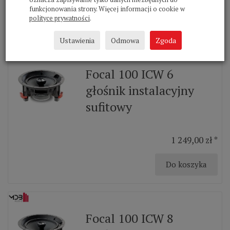
funkcjonowania strony. Więcej informacji o cookie w
polityce prywatności
.
Do koszyka
Ustawienia
Odmowa
Zgoda
Focal 100 ICW 6
głośnik instalacyjny
sufitowy
1 249,00 zł *
Do koszyka
Focal 100 ICW 8