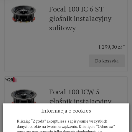
Focal 100 IC 6 ST
głośnik instalacyjny
sufitowy
1 299,00 zł *
Do koszyka
Focal 100 ICW 5
głośnik instalacyjny
sufitowy
Informacja o cookies
Klikając “Zgoda” akceptujesz zapisywanie wszystkich
danych cookie na twoim urządzeniu. Kliknięcie “Odmowa”
949,00 zł *
oznacza zapisywanie tylko danych niezbędnych do