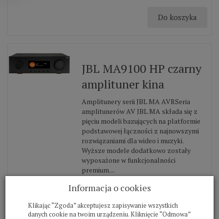
Do koszyka
JBL MA9100 HP czarny
amplituner kina
Amplitunery serii JBL MA AVRSeria
amplitunerów AV JBL MA składa się z
pięciu modeli bazujących na platformie
podstawowej łączności z najnowszymi
rozwiązaniami dla wideo i muzyki.
Wyższe modele dodatkowo zostały
wyposażone w funkcjonalności
premium....
Informacja o cookies
5 999,00 zł *
7 999,00 zł *
Klikając “Zgoda” akceptujesz zapisywanie wszystkich
danych cookie na twoim urządzeniu. Kliknięcie “Odmowa”
Do koszyka