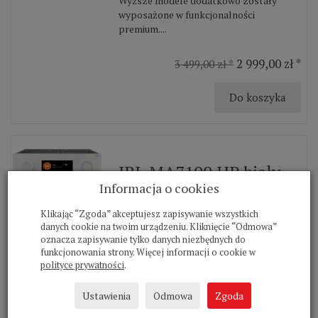
Wyższe modele dodatkowo zostały
wyposażone w funkcjonalności
premium....
2 999,00 zł *
3 499,00 zł *
Do koszyka
JBL MA7100 HP biały
Informacja o cookies
amplituner kina
Klikając “Zgoda” akceptujesz zapisywanie wszystkich
Amplitunery serii JBL MA AVRSeria
danych cookie na twoim urządzeniu. Kliknięcie “Odmowa”
amplitunerów AV JBL MA składa się z
oznacza zapisywanie tylko danych niezbędnych do
pięciu modeli bazujących na platformie
funkcjonowania strony. Więcej informacji o cookie w
podstawowej łączności z najnowszymi
polityce prywatności
.
rozwiązaniami dla wideo i muzyki.
Wyższe modele dodatkowo zostały
Ustawienia
Odmowa
Zgoda
wyposażone w funkcjonalności