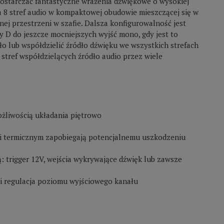
ostarczać fantastyczne wrażenia dźwiękowe o wysokiej
 8 stref audio w kompaktowej obudowie mieszczącej się w
j przestrzeni w szafie. Dalsza konfigurowalność jest
 D do jeszcze mocniejszych wyjść mono, gdy jest to
ło lub współdzielić źródło dźwięku we wszystkich strefach
stref współdzielących źródło audio przez wiele
żliwością układania piętrowo
i termicznym zapobiegają potencjalnemu uszkodzeniu
: trigger 12V, wejścia wykrywające dźwięk lub zawsze
o i regulacja poziomu wyjściowego kanału