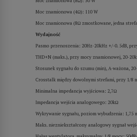
Moc znamionowa (8Ω): 50 W
Moc znamionowa (4Ω): 110 W
Moc znamionowa (8Ω zmostkowane, jedna stref
Wydajność
Pasmo przenoszenia: 20Hz-20kHz +/-0. 5dB, prz
THD+N (maks.), przy mocy znamionowej, 20-20k
Stosunek sygnału do szumu (min), A-ważona, 20
Crosstalk między dowolnymi strefami, przy 1/8 
Minimalna impedancja wyjściowa: 2,7Ω
Impedancja wejścia analogowego: 20kΩ
Wykrywanie sygnału, poziom wybudzenia: 1,75
Maks. niezniekształcony analogowy sygnał wejśc
Hałas wentylatora, maksymalny, 1/8 mocy: 50d