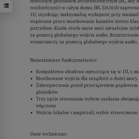
dowolnym głośnikiem architektonicznym JBL, aby d
rozdzielczości w całym domu. JBL DA1650 zapewnia
1U, uzyskując maksymalną wydajność przy minimalne
wspierana przez mostkowanie kanałów stereo klasy
potrzebne. Każda strefa może mieć niezależne źród
za pomocą globalnego wejścia audio. Rozszerzanie 
wzmacniaczy za pomocą globalnego wyjścia audio.
Najważniejsze funkcjonalności:
Kompaktowa obudowa mieszcząca się w 1U, z mo
Mostkowane wyjścia dla urządzeń o dużej mocy
Zabezpieczenia przed przeciążeniem prądowym 
głośników
Trzy opcje sterowania trybem zasilania obejmują
włączone
Wejścia lokalne i magistrali, wybór stereo/mon
Dane techniczne: