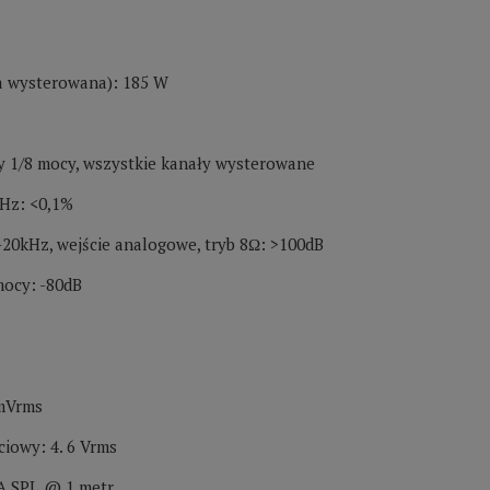
a wysterowana): 185 W
y 1/8 mocy, wszystkie kanały wysterowane
Hz: <0,1%
-20kHz, wejście analogowe, tryb 8Ω: >100dB
mocy: -80dB
 mVrms
iowy: 4. 6 Vrms
BA SPL @ 1 metr