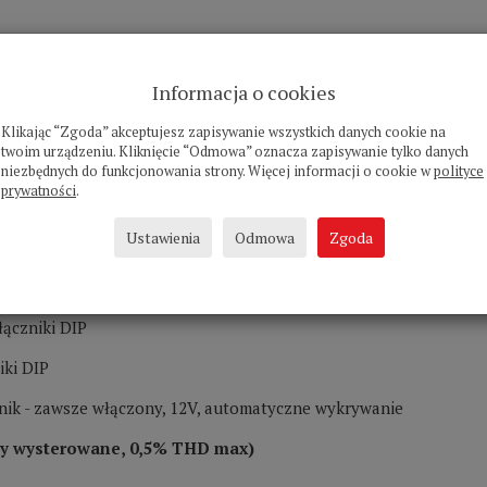
Informacja o cookies
d)
Klikając “Zgoda” akceptujesz zapisywanie wszystkich danych cookie na
jście globalne zapętlone do wyjścia globalnego): 2 x RCA
twoim urządzeniu. Kliknięcie “Odmowa” oznacza zapisywanie tylko danych
niezbędnych do funkcjonowania strony. Więcej informacji o cookie w
polityce
prywatności
.
2
mieszczące przekrój do 12AWG (2,5mm
)
Ustawienia
Odmowa
Zgoda
); 1 x 3. 5mm (wyjście)
łączniki DIP
iki DIP
znik - zawsze włączony, 12V, automatyczne wykrywanie
ły wysterowane, 0,5% THD max)