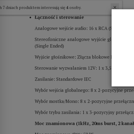
W ostatnich 7 dniach produktem interesują się
4
osoby.
Łączność i sterowanie
Analogowe wejście audio: 16 x RCA (Single Ende
Stereofoniczne analogowe wyjście globalne (we
(Single Ended)
Wyjście głośnikowe: Złącza blokowe Phoenix, 
Sterowanie wyzwalaniem 12V: 1 x 3,5 mm (wejście
Zasilanie: Standardowe IEC
Wybór wejścia globalnego: 8 x 2-pozycyjne prze
Wybór mostka/Mono: 8 x 2-pozycyjne przełączn
Wybór trybu zasilania: 1 x 3-pozycyjny przełąc
Moc znamionowa (1kHz, 20ms burst, 2 kana