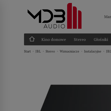
Mar
Kino domowe
Stereo
Głośniki
Start
JBL
Stereo
Wzmacniacze
Instalacyjne
JBL