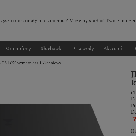
zysz o doskonałym brzmieniu ? Możemy spełnić Twoje marzeni
Gramofony
Słuchawki
Przewody
Akcesoria
 DA 1650 wzmacniacz 16 kanałowy
J
k
Ob
Do
Pr
Do
Hi