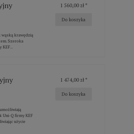
yjny
1 560,00 zł *
Do koszyka
z wąską krawędzią
item. Szeroka
 KEF...
yjny
1 474,00 zł *
Do koszyka
umożliwiają
k Uni-Q firmy KEF
wiając użycie