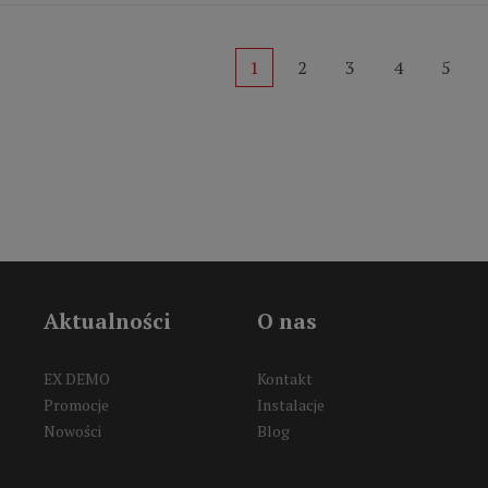
1
2
3
4
5
Aktualności
O nas
EX DEMO
Kontakt
Promocje
Instalacje
Nowości
Blog