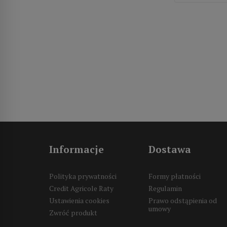
Informacje
Dostawa
Polityka prywatności
Formy płatności
Credit Agricole Raty
Regulamin
Ustawienia cookies
Prawo odstąpienia od
umowy
Zwróć produkt