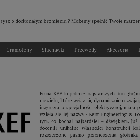
zysz o doskonałym brzmieniu ? Możemy spełnić Twoje marzeni
Gramofony
Słuchawki
Przewody
Akcesoria
Firma KEF to jeden z najstarszych firm głośn
niewielu, które wciąż się dynamicznie rozwij
inżyniera o specjalności elektrycznej, miała
wzięła się jej nazwa - Kent Engineering & Fou
tym, co kochał najbardziej – dźwiękiem. Już
docenili unikalne własności konstrukcji ko
rozszerzone pasmo przenoszenia głośnika