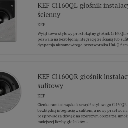
KEF Ci160QL głośnik instalac
ścienny
KEF
Wyjątkowo stylowy prostokątny głośnik Ci160QL 
pozwala na bezbłędną integrację ze ścianą lub suf
dyspersja niesamowitego przetwornika Uni-Q firmy
KEF Ci160QR głośnik instalac
sufitowy
KEF
Cienka ramka i wąska krawędź stylowego Ci160QR 
bezbłędną integrację z sufitem, a nowy przetworni
rozprowadza dźwięk na szerszym obszarze, umożli
mniejszej liczby głośników....