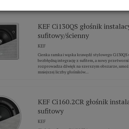
KEF Ci130QS głośnik instalac
sufitowy/ścienny
KEF
Cienka ramka i wąska krawędź stylowego Ci130QS 
bezbłędną integrację z sufitem, a nowy przetworni
rozprowadza dźwięk na szerszym obszarze, umożli
mniejszej liczby głośników....
KEF Ci160.2CR głośnik instal
sufitowy
KEF