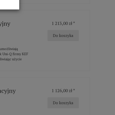
yjny
1 213,00 zł *
Do koszyka
umożliwiają
k Uni-Q firmy KEF
wiając użycie
acyjny
1 126,00 zł *
Do koszyka