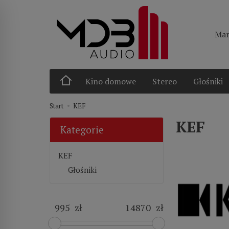
Mar
Kino domowe
Stereo
Głośniki
Start
KEF
KEF
Kategorie
KEF
Głośniki
zł
zł