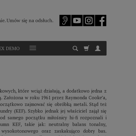
e. Umów się na odsłuch.
EX DEMO
ikowych, które wciąż działają, a dodatkowo jedna z
ają. Założona w roku 1961 przez Raymonda Cooke’a,
 początkowo zajmować się obróbką metali. Stąd też
ndry (KEF). Szybko jednak jej właściciel zajął się
 od samego początku miłośnicy hi-fi rozpoznali i
lumn KEF, takie jak: neutralny balans tonalny,
 wysokotonowego oraz zaskakująco dobry bas.