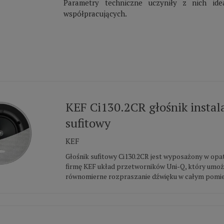
Parametry techniczne uczyniły z nich ide
współpracujących.
KEF Ci130.2CR głośnik instal
sufitowy
KEF
Głośnik sufitowy Ci130.2CR jest wyposażony w op
firmę KEF układ przetworników Uni-Q, który umożl
równomierne rozpraszanie dźwięku w całym pomies