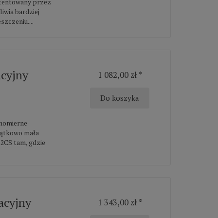
atentowany przez
iwia bardziej
zczeniu....
acyjny
1 082,00 zł *
Do koszyka
wnomierne
jątkowo mała
.2CS tam, gdzie
acyjny
1 343,00 zł *