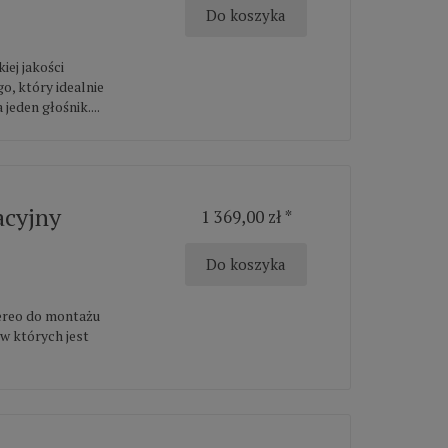
Do koszyka
iej jakości
, który idealnie
 jeden głośnik....
acyjny
1 369,00 zł *
Do koszyka
tereo do montażu
 w których jest