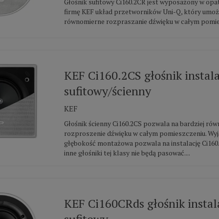
Głośnik sufitowy Ci160.2CR jest wyposażony w op
firmę KEF układ przetworników Uni-Q, który umożl
równomierne rozpraszanie dźwięku w całym pomies
KEF Ci160.2CS głośnik instal
sufitowy/ścienny
KEF
Głośnik ścienny Ci160.2CS pozwala na bardziej ró
rozproszenie dźwięku w całym pomieszczeniu. Wy
głębokość montażowa pozwala na instalację Ci160
inne głośniki tej klasy nie będą pasować....
KEF Ci160CRds głośnik instal
sufitowy