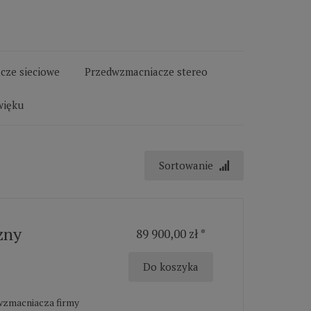
cze sieciowe
Przedwzmacniacze stereo
więku
Sortowanie
zny
89 900,00 zł *
Do koszyka
dwzmacniacza firmy