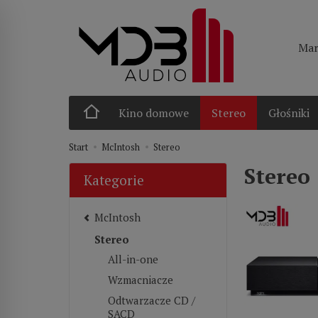
Mar
Kino domowe
Stereo
Głośniki
Start
McIntosh
Stereo
Stereo
Kategorie
McIntosh
Stereo
All-in-one
Wzmacniacze
Odtwarzacze CD /
SACD