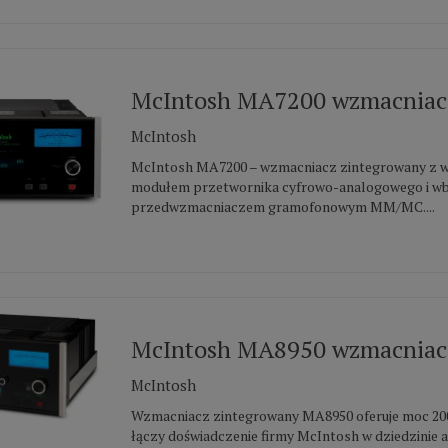
McIntosh MA7200 wzmacniacz
McIntosh
McIntosh MA7200 – wzmacniacz zintegrowany z
modułem przetwornika cyfrowo-analogowego i 
przedwzmacniaczem gramofonowym MM/MC....
McIntosh MA8950 wzmacniacz
McIntosh
Wzmacniacz zintegrowany MA8950 oferuje moc 200
łączy doświadczenie firmy McIntosh w dziedzinie am