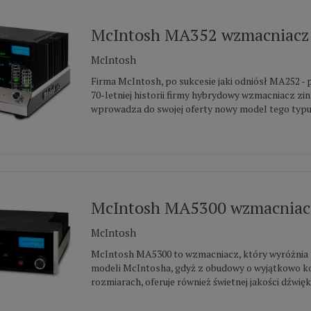
McIntosh MA352 wzmacniacz 
McIntosh
Firma McIntosh, po sukcesie jaki odniósł MA252 - 
70-letniej historii firmy hybrydowy wzmacniacz zi
wprowadza do swojej oferty nowy model tego typu 
McIntosh MA5300 wzmacniacz
McIntosh
McIntosh MA5300 to wzmacniacz, który wyróżnia si
modeli McIntosha, gdyż z obudowy o wyjątkowo
rozmiarach, oferuje również świetnej jakości dźwięk..