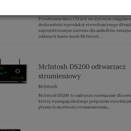
McIntosh
Przedwzmacniacz C55 jest szczytowym osiągnięci
doskonałości reprodukcji stereofonicznego dźwięk
zaprojektowanym zarówno dla audiofilów, entuzjas
oddanych fanów marki McIntosh....
McIntosh DS200 odtwarzacz
strumieniowy
McIntosh
McIntosh DS200 to najlepsze rozwiązanie dla ent
którzy wymagają idealnego połączenia wysokiej jak
płynnych możliwości strumieniowania....