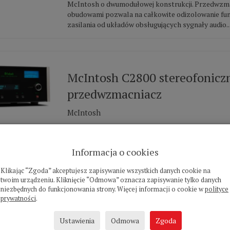
McIntosh o dwumodułowej konstrukcji. Przedwzm
obudowami pozwala na całkowite odizolowanie funk
zasilania od układów obsługujących sygnały audio...
McIntosh C2800 stereofonicz
przedwzmacniacz
McIntosh
Przedwzmacniacz lampowy C2800 to arcydzieło po
audiofilskiej pasji i inżynierskiej precyzji. Został 
zarówno dla audiofilów, entuzjastów muzyki, jak i
Informacja o cookies
marki McIntosh. ...
Klikając “Zgoda” akceptujesz zapisywanie wszystkich danych cookie na
twoim urządzeniu. Kliknięcie “Odmowa” oznacza zapisywanie tylko danych
niezbędnych do funkcjonowania strony. Więcej informacji o cookie w
polityce
prywatności
.
McIntosh C55 stereofoniczny
Ustawienia
Odmowa
Zgoda
przedwzmacniacz