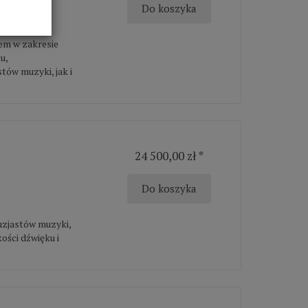
Do koszyka
em w zakresie
u,
tów muzyki, jak i
24 500,00 zł *
Do koszyka
uzjastów muzyki,
ości dźwięku i