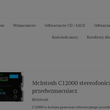
one
Wzmacniacze
Odtwarzacze CD / SACD
Odtwarza
Końcówki mocy
Korektory dź
McIntosh C12000 stereofonic
przedwzmacniacz
McIntosh
C12000 to kolejna generacja referencyjnego prze