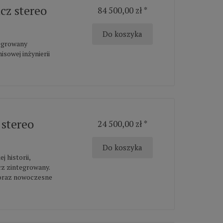
z stereo
84 500,00 zł *
Do koszyka
egrowany
owej inżynierii
stereo
24 500,00 zł *
Do koszyka
 historii,
z zintegrowany.
 oraz nowoczesne