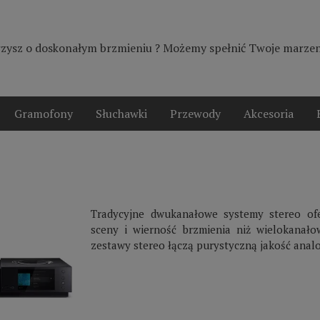
zysz o doskonałym brzmieniu ? Możemy spełnić Twoje marzeni
Gramofony
Słuchawki
Przewody
Akcesoria
Tradycyjne dwukanałowe systemy stereo ofe
sceny i wierność brzmienia niż wielokanał
zestawy stereo łączą purystyczną jakość analog