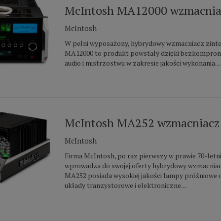
McIntosh MA12000 wzmacniac
McIntosh
W pełni wyposażony, hybrydowy wzmacniacz zint
MA12000 to produkt powstały dzięki bezkompromis
audio i mistrzostwu w zakresie jakości wykonania....
McIntosh MA252 wzmacniacz 
McIntosh
Firma McIntosh, po raz pierwszy w prawie 70-letniej
wprowadza do swojej oferty hybrydowy wzmacniac
MA252 posiada wysokiej jakości lampy próżniowe
układy tranzystorowe i elektroniczne....