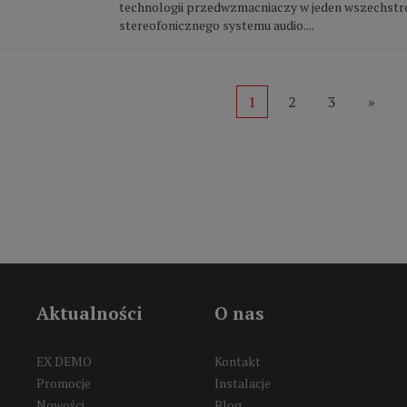
technologii przedwzmacniaczy w jeden wszechst
stereofonicznego systemu audio....
1
2
3
»
Aktualności
O nas
EX DEMO
Kontakt
Promocje
Instalacje
Nowości
Blog