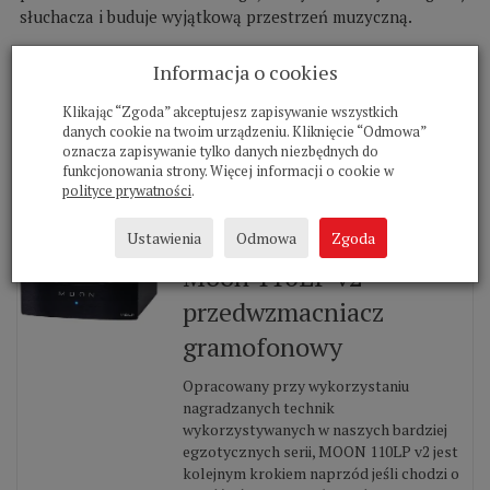
słuchacza i buduje wyjątkową przestrzeń muzyczną.
Informacja o cookies
Przedwzmacniacze gramofonowe
Klikając “Zgoda” akceptujesz zapisywanie wszystkich
danych cookie na twoim urządzeniu. Kliknięcie “Odmowa”
oznacza zapisywanie tylko danych niezbędnych do
funkcjonowania strony. Więcej informacji o cookie w
polityce prywatności
.
Ustawienia
Odmowa
Zgoda
Moon 110LP v2
przedwzmacniacz
gramofonowy
Opracowany przy wykorzystaniu
nagradzanych technik
wykorzystywanych w naszych bardziej
egzotycznych serii, MOON 110LP v2 jest
kolejnym krokiem naprzód jeśli chodzi o