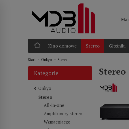
Mar
Kino domowe
Stereo
Głośniki
Start
Onkyo
Stereo
Stereo
Kategorie
Onkyo
Stereo
All-in-one
Amplitunery stereo
Wzmacniacze