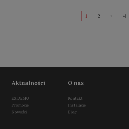
1
2
»
»|
Aktualności
O nas
EX DEMO
Kontakt
Promocje
Instalacje
Nowości
Blog