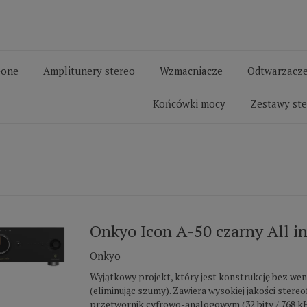
-one
Amplitunery stereo
Wzmacniacze
Odtwarzacze
Końcówki mocy
Zestawy st
Onkyo Icon A-50 czarny All i
Onkyo
Wyjątkowy projekt, który jest konstrukcję bez we
(eliminując szumy). Zawiera wysokiej jakości stere
przetwornik cyfrowo-analogowym (32 bity / 768 k