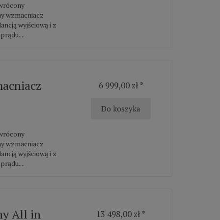
dwrócony
ny wzmacniacz
ancją wyjściową i z
rądu....
macniacz
6 999,00 zł *
Do koszyka
dwrócony
ny wzmacniacz
ancją wyjściową i z
rądu....
y All in
13 498,00 zł *