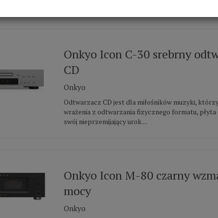
swój nieprzemijający urok....
Onkyo Icon C-30 srebrny odt
CD
Onkyo
Odtwarzacz CD jest dla miłośników muzyki, którz
wrażenia z odtwarzania fizycznego formatu, płyt
swój nieprzemijający urok....
Onkyo Icon M-80 czarny wzm
mocy
Onkyo