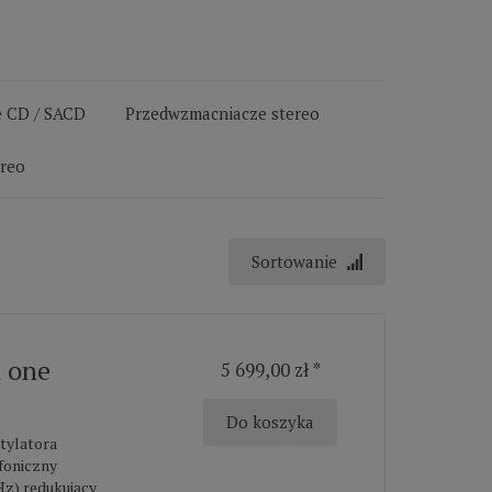
 CD / SACD
Przedwzmacniacze stereo
ereo
Sortowanie
n one
5 699,00 zł *
Do koszyka
ntylatora
ofoniczny
Hz) redukujący