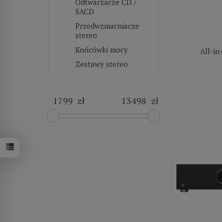
Odtwarzacze CD /
SACD
Przedwzmacniacze
stereo
Końcówki mocy
All-in
Zestawy stereo
zł
zł