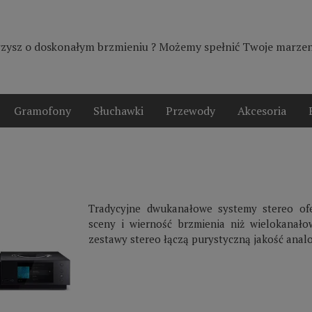
zysz o doskonałym brzmieniu ? Możemy spełnić Twoje marzeni
Gramofony
Słuchawki
Przewody
Akcesoria
Tradycyjne dwukanałowe systemy stereo ofe
sceny i wierność brzmienia niż wielokanał
zestawy stereo łączą purystyczną jakość analog