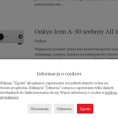
zniekształcenia....
Onkyo Icon A-50 srebrny All 
Onkyo
Wyjątkowy projekt, który jest konstrukcję bez we
(eliminując szumy). Zawiera wysokiej jakości stere
przetwornik cyfrowo-analogowym (32 bity / 768 k
zniekształcenia....
Informacja o cookies
Klikając “Zgoda” akceptujesz zapisywanie wszystkich danych cookie na
twoim urządzeniu. Kliknięcie “Odmowa” oznacza zapisywanie tylko danych
Onkyo Icon C-30 czarny odtw
niezbędnych do funkcjonowania strony. Więcej informacji o cookie w
polityce
prywatności
.
Onkyo
Ustawienia
Odmowa
Zgoda
Odtwarzacz CD jest dla miłośników muzyki, którz
wrażenia z odtwarzania fizycznego formatu, płyt